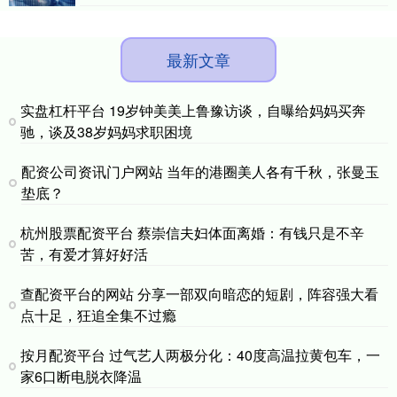
最新文章
实盘杠杆平台 19岁钟美美上鲁豫访谈，自曝给妈妈买奔
驰，谈及38岁妈妈求职困境
配资公司资讯门户网站 当年的港圈美人各有千秋，张曼玉
垫底？
杭州股票配资平台 蔡崇信夫妇体面离婚：有钱只是不辛
苦，有爱才算好好活
查配资平台的网站 分享一部双向暗恋的短剧，阵容强大看
点十足，狂追全集不过瘾
按月配资平台 过气艺人两极分化：40度高温拉黄包车，一
家6口断电脱衣降温