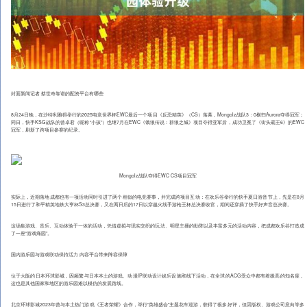
封面新闻记者 蔡世奇靠谱的配资平台有哪些
8月24日晚，在沙特利雅得举行的2025电竞世界杯EWC最后一个项目《反恐精英》（CS）落幕，Mongolz战队3：0横扫Aurora夺得冠军；
同日，快手KSG战队的曾卓君（昵称“小孩”）也继7月在EWC《饿狼传说：群狼之城》项目夺得亚军后，成功卫冕了《街头霸王6》的EWC
冠军，刷新了跨项目参赛的纪录。
Mongolz战队夺得EWC CS项目冠军
实际上，近期落地成都也有一项活动同时引进了两个相似的电竞赛事，并完成跨项目互动：在欢乐谷举行的快手夏日游音节上，先是在8月
15日进行了和平精英地铁大亨杯S3总决赛，又在两日后的17日以穿越火线手游枪王杯总决赛收官，期间还穿插了快手好声音总决赛。
这场集游戏、音乐、互动体验于一体的活动，凭借虚拟与现实交织的玩法、明星主播的助阵以及丰富多元的活动内容，把成都欢乐谷打造成
了一座“游戏痛园”。
国内游乐园与游戏联动保持活力 内容平台带来阵容保障
位于大阪的日本环球影城，因频繁与日本本土的游戏、动漫IP联动设计娱乐设施和线下活动，在全球的ACG受众中都有着极高的知名度，
这也是其他国家和地区的游乐园难以模仿的发展路线。
北京环球影城2023年曾与本土热门游戏《王者荣耀》合作，举行“英雄盛会”主题花车巡游，获得了很多好评，但因版权、游戏公司意向等多