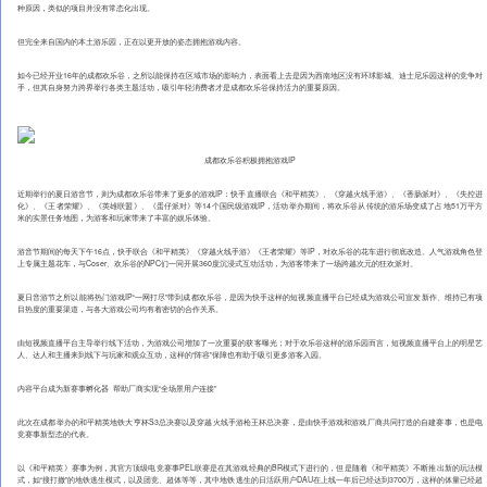
种原因，类似的项目并没有常态化出现。
但完全来自国内的本土游乐园，正在以更开放的姿态拥抱游戏内容。
如今已经开业16年的成都欢乐谷，之所以能保持在区域市场的影响力，表面看上去是因为西南地区没有环球影城、迪士尼乐园这样的竞争对
手，但其自身努力跨界举行各类主题活动，吸引年轻消费者才是成都欢乐谷保持活力的重要原因。
成都欢乐谷积极拥抱游戏IP
近期举行的夏日游音节，则为成都欢乐谷带来了更多的游戏IP：快手直播联合《和平精英》、《穿越火线手游》、《香肠派对》、《失控进
化》、《王者荣耀》、《英雄联盟》、《蛋仔派对》等14个国民级游戏IP，活动举办期间，将欢乐谷从传统的游乐场变成了占地51万平方
米的实景任务地图，为游客和玩家带来了丰富的娱乐体验。
游音节期间的每天下午16点，快手联合《和平精英》《穿越火线手游》《王者荣耀》等IP，对欢乐谷的花车进行彻底改造。人气游戏角色登
上专属主题花车，与Coser、欢乐谷的NPC们一同开展360度沉浸式互动活动，为游客带来了一场跨越次元的狂欢派对。
夏日音游节之所以能将热门游戏IP“一网打尽”带到成都欢乐谷，是因为快手这样的短视频直播平台已经成为游戏公司宣发新作、维持已有项
目热度的重要渠道，与各大游戏公司均有着密切的合作关系。
由短视频直播平台主导举行线下活动，为游戏公司增加了一次重要的获客曝光；对于欢乐谷这样的游乐园而言，短视频直播平台上的明星艺
人、达人和主播来到线下与玩家和观众互动，这样的“阵容”保障也有助于吸引更多游客入园。
内容平台成为新赛事孵化器 帮助厂商实现“全场景用户连接”
此次在成都举办的和平精英地铁大亨杯S3总决赛以及穿越火线手游枪王杯总决赛，是由快手游戏和游戏厂商共同打造的自建赛事，也是电
竞赛事新型态的代表。
以《和平精英》赛事为例，其官方顶级电竞赛事PEL联赛是在其游戏经典的BR模式下进行的，但是随着《和平精英》不断推出新的玩法模
式，如“搜打撤”的地铁逃生模式，以及团竞、超体等等，其中地铁逃生的日活跃用户DAU在上线一年后已经达到3700万，这样的体量已经超