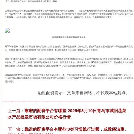
过了大部分的独立游戏，相关电竞赛事规划也要提上日程。
这时与游戏企业合作密切的短视频直播平台便开始扮演新赛事孵化器的角色——与游戏开发商有着长期合作关系的快手在游戏业务上布局多
年，可以整合艺人、职业战队、头部主播和游戏观众等资源，实现赛事的快速启动及落地，为后续官方赛事的设计提前进行试水。8月15日
决赛当晚，《和平精英》策划总监、电竞业务总监黄鑫龙也亲临决赛现场，游戏官方对于这样一个新赛事也相当重视。
电竞赛事跨项目参赛的现象越来越多
而CFM枪王杯，则开辟了平台赛事的新玩法，大胆地邀请到了国内职业战队、海外战队、原生CF主播甚至跨品类的和平精英主播同台竞
技，各路参赛队伍之间的较量形成了极佳的节目效果，也在短视频平台上形成了良好的二次传播效应。
相较于厂商自行举办，快手这样的平台能够凭借海量用户基数与创作者资源组织活动，并通过主播与粉丝的强关联实现精准触达，既激活用
户参与，又让游戏IP自然渗透。同时平台可联动多元资源，如用直播流量放大活动声量，借UGC内容沉淀品牌资产，还能通过人群与场景
属性的契合，加上集卡、微氪、社交等游戏化的互动玩法机制，让商业价值在趣味体验中自然释放。
随着2025电竞世界杯的结束，各大电竞项目也即将进入各自一年一度的国际大赛周期：《DOTA2》《英雄联盟》和《无畏契约》的TI14、
S15和巴黎全球冠军赛将在9-10月陆续开赛靠谱的配资平台有哪些，经历了两届EWC的“撮合”，更多不同游戏之间的跨项目交流，有望变得
更加频繁。
融胜配资提示：文章来自网络，不代表本站观点。
上一篇：
靠谱的配资平台有哪些 2025年8月10日青岛市城阳蔬菜
水产品批发市场有限公司价格行情
下一篇：
靠谱的配资平台有哪些 3类习惯践行过频，或致痰浊重、