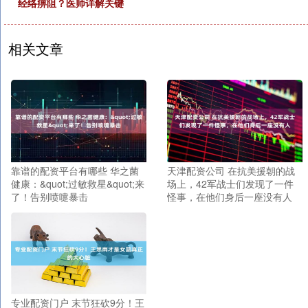
经络痹阻？医师详解关键
相关文章
靠谱的配资平台有哪些 华之菌
天津配资公司 在抗美援朝的战
健康：&quot;过敏救星&quot;来
场上，42军战士们发现了一件
了！告别喷嚏暴击
怪事，在他们身后一座没有人
专业配资门户 末节狂砍9分！王