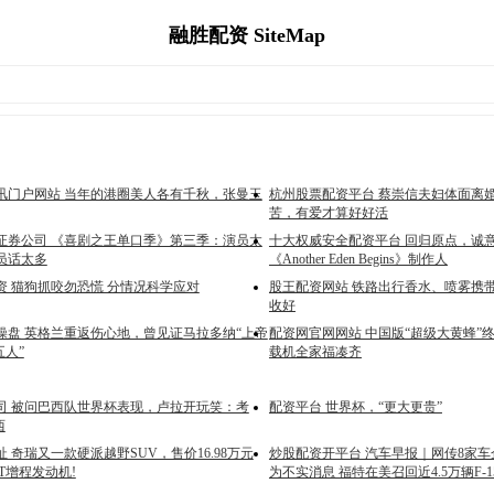
融胜配资 SiteMap
讯门户网站 当年的港圈美人各有千秋，张曼玉
杭州股票配资平台 蔡崇信夫妇体面离
苦，有爱才算好好活
的证券公司 《喜剧之王单口季》第三季：演员太
十大权威安全配资平台 回归原点，诚
员话太多
《Another Eden Begins》制作人
资 猫狗抓咬勿恐慌 分情况科学应对
股王配资网站 铁路出行香水、喷雾携带
收好
操盘 英格兰重返伤心地，曾见证马拉多纳“上帝
配资网官网网站 中国版“超级大黄蜂”
五人”
载机全家福凑齐
司 被问巴西队世界杯表现，卢拉开玩笑：考
配资平台 世界杯，“更大更贵”
西
 奇瑞又一款硬派越野SUV，售价16.98万元
炒股配资开平台 汽车早报｜网传8家
5T增程发动机!
为不实消息 福特在美召回近4.5万辆F-1