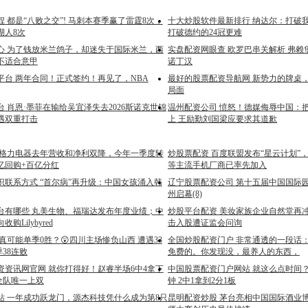
 都是“八败之交”! 马刺本赛季赢了雷霆8次，
十大炒股软件最新排行 纳达尔：打破
湖人8次
打破德约的24冠更难
心 为了钱放米兰鸽子，却迷失于国际米兰，西
实盘配资网眼查 欧罗巴串关解析 弗赖堡
不适合意甲
诺丁汉
平台 两年合同！正式签约！再见了，NBA
最好的股票配资导航网 新势力的牌桌，
局面
 肖恩·墨菲在输给吴宜泽失去2026斯诺克世锦
温州配资公司 愤怒！德媒侮辱中国：
遇双重打击
上 王励勤刘国梁应要求其道歉
 格力电器去年营收和净利双降，今年一季度转
炒股票配资 百度联盟发布“星云计划”，
亿回购+百亿分红
等主流手机厂商已率先加入
识联系方式 “首尔病”再升级：中国女孩涌入韩
辽宁股票配资公司 第十五届中国国际
州启幕(8)
台有哪些 丸美生物、福瑞达发布年度业绩；中
炒股平台配资 美妆家族企业自然堂再
购Lilybyred
击入股遭证监会问询
真可能单季0胜？😲四川主场惨负山西 遭遇33
全国炒股配资门户 非常通透的一段话
38连败
免费的。你发现没，最养人的东西，
资资讯网官网 就你打得好！赵睿半场6中4拿下
中国股票配资门户网站 就这么点时间
 全队唯一上双
钟 2中1拿到2分1板
站 一年成功跃龙门，源杰科技凭什么成为第8只
昆明配资炒股 茅台亮相中国国际酒业