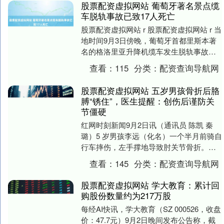
股票配资虚拟网站 葡萄牙著名景点缆
车脱轨事故已致17人死亡
股票配资虚拟网站 r 股票配资虚拟网站 r 当
地时间9月3日傍晚，葡萄牙首都里斯本著
名的格洛里亚升降机缆车发生脱轨事故，
目前已造成17名乘客死亡。 r 据悉，此....
查看：
115
分类：
配资查询导航网
股票配资虚拟网站 五岁男孩骨折后胳
膊“锈住”，医生提醒：创伤后谨防关
节僵硬
红网时刻新闻9月2日讯（通讯员 陈凯 秦
璐）5 岁男孩李远（化名）一个半月前骑自
行车摔伤，左手撑地导致肘关节骨折。在
当地医院石膏固定4周拆除后，家长发现孩
查看：
145
分类：
配资查询导航网
子左肘....
股票配资虚拟网站 学大教育：累计回
购股份数量约为217万股
每经AI快讯，学大教育（SZ 000526，收盘
价：47.7元）9月2日晚间发布公告称，截