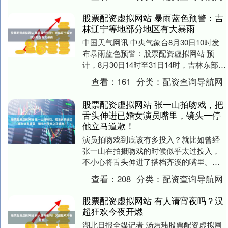
数。今天阿容分享....
股票配资虚拟网站 暴雨蓝色预警：吉
林辽宁等地部分地区有大暴雨
中国天气网讯 中央气象台8月30日10时发
布暴雨蓝色预警：股票配资虚拟网站 预
计，8月30日14时至31日14时，吉林东部、
辽宁东部、山东东部和南部、安徽中南
查看：
161
分类：
配资查询导航网
部....
股票配资虚拟网站 张一山拍吻戏，把
舌头伸进已婚女演员嘴里，镜头一停
他立马道歉！
演员拍吻戏到底该有多投入？就比如曾经
张一山在拍摄吻戏的时候似乎太过投入，
不小心将舌头伸进了搭档齐溪的嘴里。导
演一喊停股票配资虚拟网站，他就立刻意
查看：
208
分类：
配资查询导航网
识到有些不妥，于....
股票配资虚拟网站 有人请宵夜吗？汉
超狂欢今夜开燃
湖北日报全媒记者 汤炜玮股票配资虚拟网