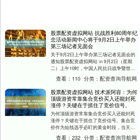
股票配资虚拟网站 抗战胜利80周年纪
念活动新闻中心将于9月2日上午举办
第三场记者见面会
关于9月2日上午举办第三场记者见面会的
通知股票配资虚拟网站 \n 9月2日（星期
二）上午10时，中国人民抗日战争暨世界
反法西斯战争胜利80周年纪念活动新闻中
查看：
110
分类：
配资查询导航网
心将....
股票配资虚拟网站 技术派阿容：为何
顶级游资常靠集合竞价买入还能封死
涨停？关键在于抓住了竞价信号。
为何顶级游资常靠集合竞价买入还能封死
涨停？关键在于抓住了竞价信号。集合竞
价作为短线选手必盯的黄金时段，当天股
票强不强，高手看一眼竞价走势就心里有
查看：
232
分类：
配资查询导航网