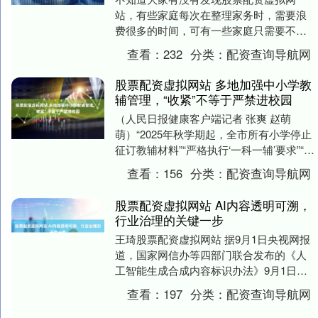
站，有些家庭每次在整理家务时，需要浪
费很多的时间，可有一些家庭只需要不到5
分钟，就能把家里收拾得整整齐齐。 绝大
查看：
232
分类：
配资查询导航网
部分的小伙伴，....
股票配资虚拟网站 多地加强中小学教
辅管理，“收紧”不等于严禁进校园
（人民日报健康客户端记者 张爽 赵萌
萌）“2025年秋学期起，全市所有小学停止
征订教辅材料”“严格执行‘一科一辅’要求”“严
禁向小学一、二年级学生及家长推荐教
查看：
156
分类：
配资查询导航网
辅....
股票配资虚拟网站 AI内容透明可溯，
行业治理的关键一步
王琦股票配资虚拟网站 据9月1日央视网报
道，国家网信办等四部门联合发布的《人
工智能生成合成内容标识办法》9月1日起
正式施行，该办法明确所有AI生成的文
查看：
197
分类：
配资查询导航网
字、图片、....