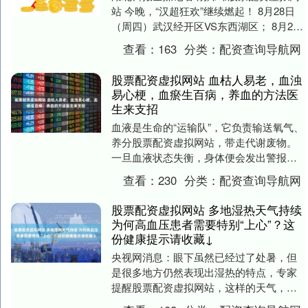
站 今晚，“汉超狂欢”继续燃起！ 8月28日
（周四）武汉经开区VS东西湖区； 8月29
日（周五·七夕）蔡甸区VS汉阳区； ....
查看：
163
分类：
配资查询导航网
股票配资虚拟网站 血枯人易老，血浊
易心梗，血瘀生百病，养血的方法医
生来支招
血液是生命的“运输队”，它负责输送氧气、
养分股票配资虚拟网站，带走代谢废物。
一旦血液状态失衡，身体便会发出警报。
中医认为，“血枯”“血浊”“血瘀”是三种常见
查看：
230
分类：
配资查询导航网
的血....
股票配资虚拟网站 多地湿热天气持续
为何高血压患者需要特别“上心”？这
份健康提示请收藏↓
央视网消息：眼下虽然已经过了处暑，但
是很多地方仍然表现出湿热的特点，专家
提醒股票配资虚拟网站，这样的天气，高
血压患者需要特别警惕，因为血压波动可