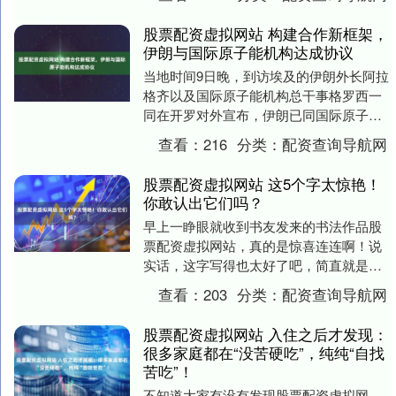
布....
股票配资虚拟网站 构建合作新框架，
伊朗与国际原子能机构达成协议
当地时间9日晚，到访埃及的伊朗外长阿拉
格齐以及国际原子能机构总干事格罗西一
同在开罗对外宣布，伊朗已同国际原子能
机构达成新的合作协议。据悉，协议核心
查看：
216
分类：
配资查询导航网
议题是构建伊朗....
股票配资虚拟网站 这5个字太惊艳！
你敢认出它们吗？
早上一睁眼就收到书友发来的书法作品股
票配资虚拟网站，真的是惊喜连连啊！说
实话，这字写得也太好了吧，简直就是视
觉享受。 一看这字，我就能感受到书友那
查看：
203
分类：
配资查询导航网
种飘逸洒脱的气....
股票配资虚拟网站 入住之后才发现：
很多家庭都在“没苦硬吃”，纯纯“自找
苦吃”！
不知道大家有没有发现股票配资虚拟网