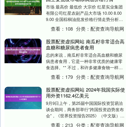
市场 最高价 最低价 大宗价 红星实业集团
有限公司红星农副产品大市场 10.00 8.00
9.00 全国棕榈油批发价格行情走势分析股
票配资虚拟网站 从今日全国....
查看：
108
分类：
配资查询导航网
股票配资虚拟网站 南瓜籽非常适合高
血糖和糖尿病患者食用
总的来说，南瓜籽非常适合高血糖和糖尿
病患者食用，它是一种非常优质的健康零
食选择。** 不过，和许多健康食物一样，
关键在于“怎么吃”和“吃多少”。下面我为您
查看：
179
分类：
配资查询导航网
详细解....
股票配资虚拟网站 2024年我国实际使
用外资1162.4亿美元
9月9日上午，第25届中国国际投资贸易洽
谈会期间，商务部举行“跨国投资趋势发布
会”，《世界投资报告2025》（中文版）、
《中国外资统计公报2025》等在会上发
查看：
213
分类：
配资查询导航网