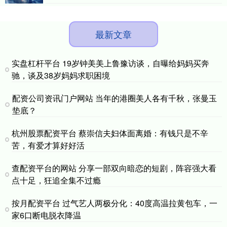
最新文章
实盘杠杆平台 19岁钟美美上鲁豫访谈，自曝给妈妈买奔
驰，谈及38岁妈妈求职困境
配资公司资讯门户网站 当年的港圈美人各有千秋，张曼玉
垫底？
杭州股票配资平台 蔡崇信夫妇体面离婚：有钱只是不辛
苦，有爱才算好好活
查配资平台的网站 分享一部双向暗恋的短剧，阵容强大看
点十足，狂追全集不过瘾
按月配资平台 过气艺人两极分化：40度高温拉黄包车，一
家6口断电脱衣降温