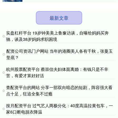
最新文章
实盘杠杆平台 19岁钟美美上鲁豫访谈，自曝给妈妈买奔
驰，谈及38岁妈妈求职困境
配资公司资讯门户网站 当年的港圈美人各有千秋，张曼玉
垫底？
杭州股票配资平台 蔡崇信夫妇体面离婚：有钱只是不辛
苦，有爱才算好好活
查配资平台的网站 分享一部双向暗恋的短剧，阵容强大看
点十足，狂追全集不过瘾
按月配资平台 过气艺人两极分化：40度高温拉黄包车，一
家6口断电脱衣降温